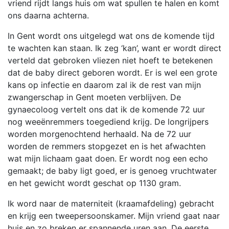
vriend rijdt langs huis om wat spullen te halen en komt
ons daarna achterna.
In Gent wordt ons uitgelegd wat ons de komende tijd
te wachten kan staan. Ik zeg ‘kan’, want er wordt direct
verteld dat gebroken vliezen niet hoeft te betekenen
dat de baby direct geboren wordt. Er is wel een grote
kans op infectie en daarom zal ik de rest van mijn
zwangerschap in Gent moeten verblijven. De
gynaecoloog vertelt ons dat ik de komende 72 uur
nog weeënremmers toegediend krijg. De longrijpers
worden morgenochtend herhaald. Na de 72 uur
worden de remmers stopgezet en is het afwachten
wat mijn lichaam gaat doen. Er wordt nog een echo
gemaakt; de baby ligt goed, er is genoeg vruchtwater
en het gewicht wordt geschat op 1130 gram.
Ik word naar de materniteit (kraamafdeling) gebracht
en krijg een tweepersoonskamer. Mijn vriend gaat naar
huis en zo breken er spannende uren aan. De eerste