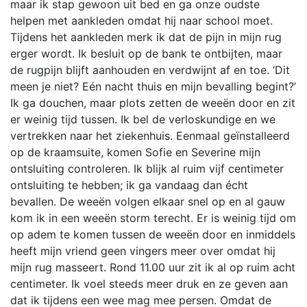
maar ik stap gewoon uit bed en ga onze oudste
helpen met aankleden omdat hij naar school moet.
Tijdens het aankleden merk ik dat de pijn in mijn rug
erger wordt. Ik besluit op de bank te ontbijten, maar
de rugpijn blijft aanhouden en verdwijnt af en toe. ‘Dit
meen je niet? Eén nacht thuis en mijn bevalling begint?’
Ik ga douchen, maar plots zetten de weeën door en zit
er weinig tijd tussen. Ik bel de verloskundige en we
vertrekken naar het ziekenhuis. Eenmaal geïnstalleerd
op de kraamsuite, komen Sofie en Severine mijn
ontsluiting controleren. Ik blijk al ruim vijf centimeter
ontsluiting te hebben; ik ga vandaag dan écht
bevallen. De weeën volgen elkaar snel op en al gauw
kom ik in een weeën storm terecht. Er is weinig tijd om
op adem te komen tussen de weeën door en inmiddels
heeft mijn vriend geen vingers meer over omdat hij
mijn rug masseert. Rond 11.00 uur zit ik al op ruim acht
centimeter. Ik voel steeds meer druk en ze geven aan
dat ik tijdens een wee mag mee persen. Omdat de